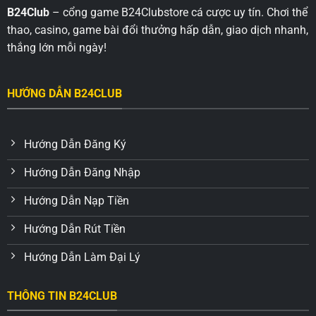
B24Club
– cổng game B24Clubstore cá cược uy tín. Chơi thể
thao, casino, game bài đổi thưởng hấp dẫn, giao dịch nhanh,
thắng lớn mỗi ngày!
HƯỚNG DẪN B24CLUB
Hướng Dẫn Đăng Ký
Hướng Dẫn Đăng Nhập
Hướng Dẫn Nạp Tiền
Hướng Dẫn Rút Tiền
Hướng Dẫn Làm Đại Lý
THÔNG TIN B24CLUB