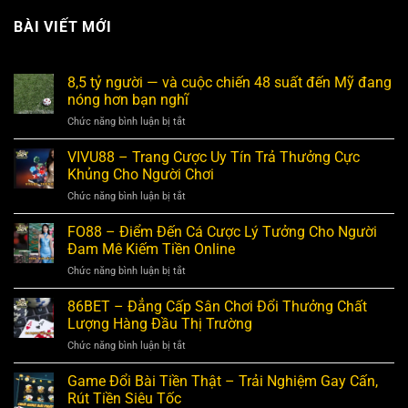
BÀI VIẾT MỚI
8,5 tỷ người — và cuộc chiến 48 suất đến Mỹ đang
nóng hơn bạn nghĩ
Chức năng bình luận bị tắt
ở
8,5
tỷ
VIVU88 – Trang Cược Uy Tín Trả Thưởng Cực
người
Khủng Cho Người Chơi
—
Chức năng bình luận bị tắt
ở
và
VIVU88
cuộc
–
FO88 – Điểm Đến Cá Cược Lý Tưởng Cho Người
chiến
Trang
48
Đam Mê Kiếm Tiền Online
Cược
suất
Chức năng bình luận bị tắt
ở
Uy
đến
FO88
Tín
Mỹ
–
86BET – Đẳng Cấp Sân Chơi Đổi Thưởng Chất
Trả
đang
Điểm
Thưởng
Lượng Hàng Đầu Thị Trường
nóng
Đến
Cực
hơn
Chức năng bình luận bị tắt
ở
Cá
Khủng
bạn
86BET
Cược
Cho
nghĩ
–
Game Đổi Bài Tiền Thật – Trải Nghiệm Gay Cấn,
Lý
Người
Đẳng
Tưởng
Rút Tiền Siêu Tốc
Chơi
Cấp