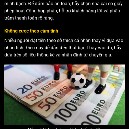
minh bạch. Để đảm bảo an toàn, hãy chọn nhà cái có giấy
phép hoạt động hợp pháp, hỗ trợ khách hàng tốt và phần
trăm thanh toán rõ ràng.
Không cược theo cảm tính
Nhiều người đặt tiền theo sở thích cá nhân thay vì dựa vào
phân tích. Điều này dễ dẫn đến thất bại. Thay vào đó, hãy
dựa trên số liệu thống kê và nhận định từ chuyên gia.