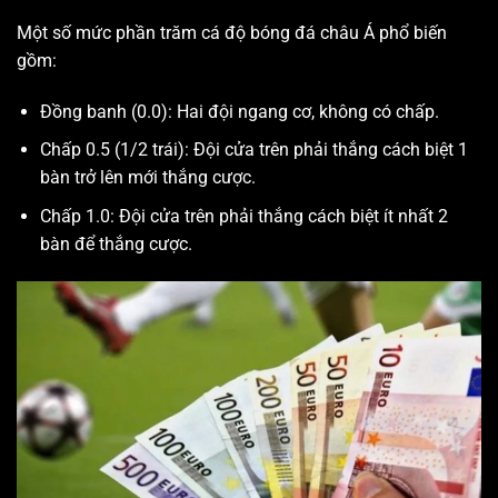
Một số mức phần trăm cá độ bóng đá châu Á phổ biến
gồm:
Đồng banh (0.0): Hai đội ngang cơ, không có chấp.
Chấp 0.5 (1/2 trái): Đội cửa trên phải thắng cách biệt 1
bàn trở lên mới thắng cược.
Chấp 1.0: Đội cửa trên phải thắng cách biệt ít nhất 2
bàn để thắng cược.