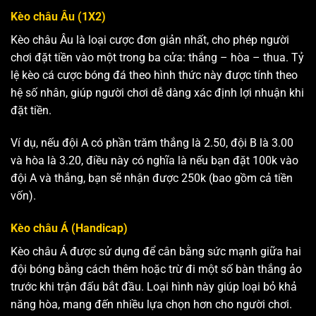
Kèo châu Âu (1X2)
Kèo châu Âu là loại cược đơn giản nhất, cho phép người
chơi đặt tiền vào một trong ba cửa: thắng – hòa – thua. Tỷ
lệ kèo cá cược bóng đá theo hình thức này được tính theo
hệ số nhân, giúp người chơi dễ dàng xác định lợi nhuận khi
đặt tiền.
Ví dụ, nếu đội A có phần trăm thắng là 2.50, đội B là 3.00
và hòa là 3.20, điều này có nghĩa là nếu bạn đặt 100k vào
đội A và thắng, bạn sẽ nhận được 250k (bao gồm cả tiền
vốn).
Kèo châu Á (Handicap)
Kèo châu Á được sử dụng để cân bằng sức mạnh giữa hai
đội bóng bằng cách thêm hoặc trừ đi một số bàn thắng ảo
trước khi trận đấu bắt đầu. Loại hình này giúp loại bỏ khả
năng hòa, mang đến nhiều lựa chọn hơn cho người chơi.