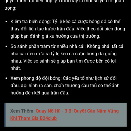
quyết định đặt tiền hợp lý. Dưới đây là một số yếu tố quan
trọng:
Kiểm tra biến động: Tỷ lệ kèo cá cược bóng đá có thể
thay đổi liên tục trước trận đấu. Việc theo dõi biến động
giúp bạn đánh giá xu hướng của thị trường.
So sánh phần trăm từ nhiều nhà cái: Không phải tất cả
nhà cái đều đưa ra tỷ lệ kèo cá cược bóng đá giống
nhau. Việc so sánh sẽ giúp bạn tìm được bên có lợi
nhất.
Xem phong độ đội bóng: Các yếu tố như lịch sử đối
đầu, đội hình ra sân, chấn thương cầu thủ có thể ảnh
hưởng đến kết quả trận đấu.
Xem Thêm
Quay Nổ Hũ - 3 Bí Quyết Cần Nắm Vững
Khi Tham Gia B24club