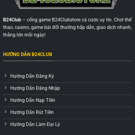
B24Club
– cổng game B24Clubstore cá cược uy tín. Chơi thể
thao, casino, game bài đổi thưởng hấp dẫn, giao dịch nhanh,
thắng lớn mỗi ngày!
HƯỚNG DẪN B24CLUB
Hướng Dẫn Đăng Ký
Hướng Dẫn Đăng Nhập
Hướng Dẫn Nạp Tiền
Hướng Dẫn Rút Tiền
Hướng Dẫn Làm Đại Lý