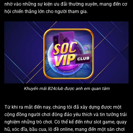
nhờ vào những sự kiện ưu đãi thường xuyên, mang đến cơ
hội chiến thắng lớn cho người tham gia.
Khuyến mãi B24club được anh em quan tâm
Từ khi ra mắt đến nay, chúng tôi đã xây dựng được một
cộng đồng người chơi đông đảo yêu thích và tin tưởng trải
nghiệm những trò chơi. Có thể kể đến như slot game, quay
hũ, xóc đĩa, bầu cua, lô đề online, mang đến một sân chơi