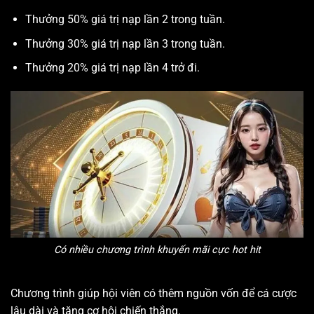
Thưởng 50% giá trị nạp lần 2 trong tuần.
Thưởng 30% giá trị nạp lần 3 trong tuần.
Thưởng 20% giá trị nạp lần 4 trở đi.
Có nhiều chương trình khuyến mãi cực hot hit
Chương trình giúp hội viên có thêm nguồn vốn để cá cược
lâu dài và tăng cơ hội chiến thắng.