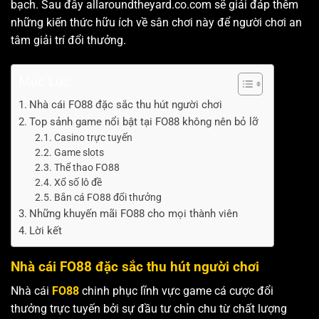
bạch. Sau đây
allaroundtheyard.co.com sẽ giải đáp
thêm
những kiến thức hữu ích về sân chơi này để người chơi an
tâm giải trí đổi thưởng.
Mục Lục
Nhà cái FO88 đặc sắc thu hút người chơi
Top sảnh game nổi bật tại FO88 không nên bỏ lỡ
Casino trực tuyến
Game slots
Thể thao FO88
Xổ số lô đề
Bắn cá FO88 đổi thưởng
Những khuyến mãi FO88 cho mọi thành viên
Lời kết
Nhà cái FO88 đặc sắc thu hút người chơi
Nhà cái
FO88
chinh phục lĩnh vực game cá cược đổi
thưởng trực tuyến bởi sự đầu tư chỉn chu từ chất lượng