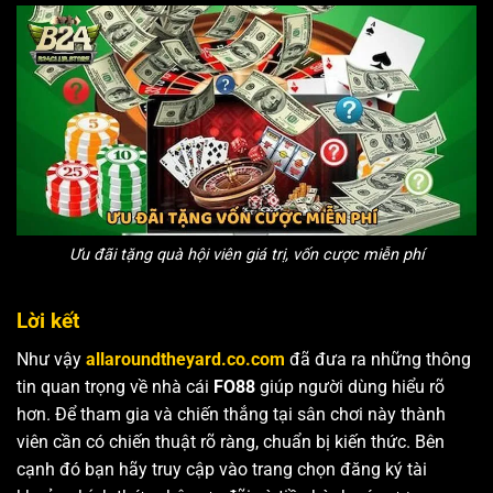
Ưu đãi tặng quà hội viên giá trị, vốn cược miễn phí
Lời kết
Như vậy
allaroundtheyard.co.com
đã đưa ra những thông
tin quan trọng về nhà cái
FO88
giúp người dùng hiểu rõ
hơn. Để tham gia và chiến thắng tại sân chơi này thành
viên cần có chiến thuật rõ ràng, chuẩn bị kiến thức. Bên
cạnh đó bạn hãy truy cập vào trang chọn đăng ký tài