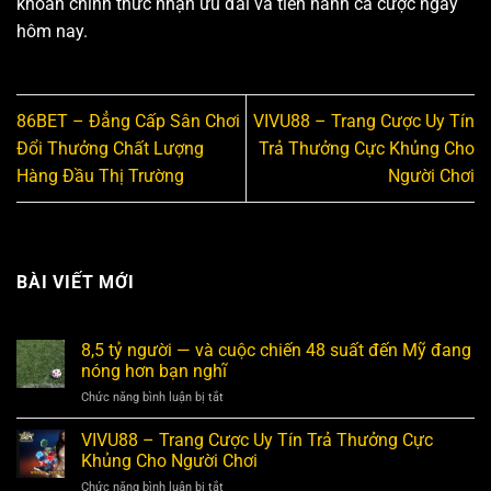
khoản chính thức nhận ưu đãi và tiền hành cá cược ngay
hôm nay.
86BET – Đẳng Cấp Sân Chơi
VIVU88 – Trang Cược Uy Tín
Đổi Thưởng Chất Lượng
Trả Thưởng Cực Khủng Cho
Hàng Đầu Thị Trường
Người Chơi
BÀI VIẾT MỚI
8,5 tỷ người — và cuộc chiến 48 suất đến Mỹ đang
nóng hơn bạn nghĩ
Chức năng bình luận bị tắt
ở
8,5
tỷ
VIVU88 – Trang Cược Uy Tín Trả Thưởng Cực
người
Khủng Cho Người Chơi
—
Chức năng bình luận bị tắt
ở
và