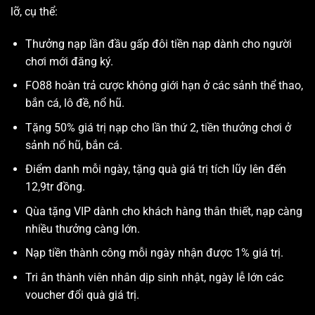
lỡ, cụ thể:
Thưởng nạp lần đầu gấp đôi tiền nạp dành cho người
chơi mới đăng ký.
FO88 hoàn trả cược không giới hạn ở các sảnh thể thao,
bắn cá, lô đề, nổ hũ.
Tặng 50% giá trị nạp cho lần thứ 2, tiền thưởng chơi ở
sảnh nổ hũ, bắn cá.
Điểm danh mỗi ngày, tặng quà giá trị tích lũy lên đến
12,9tr đồng.
Qùa tặng VIP dành cho khách hàng thân thiết, nạp càng
nhiều thưởng càng lớn.
Nạp tiền thành công mỗi ngày nhận được 1% giá trị.
Tri ân thành viên nhân dịp sinh nhật, ngày lễ lớn các
voucher đổi quà giá trị.