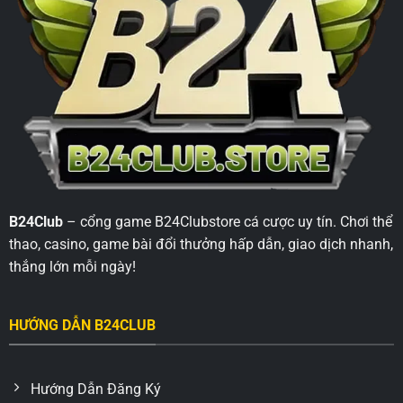
Siêu
Tốc
B24Club
– cổng game B24Clubstore cá cược uy tín. Chơi thể
thao, casino, game bài đổi thưởng hấp dẫn, giao dịch nhanh,
thắng lớn mỗi ngày!
HƯỚNG DẪN B24CLUB
Hướng Dẫn Đăng Ký