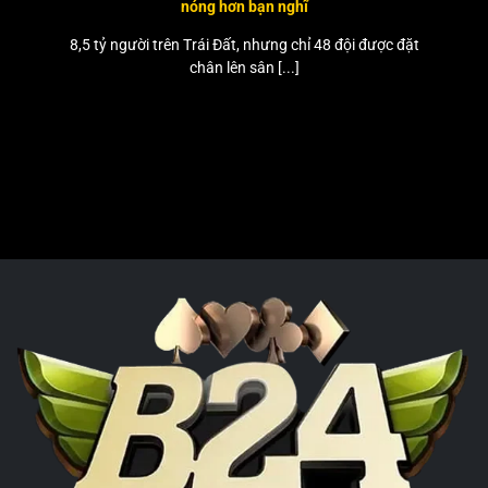
nóng hơn bạn nghĩ
u
8,5 tỷ người trên Trái Đất, nhưng chỉ 48 đội được đặt
chân lên sân [...]