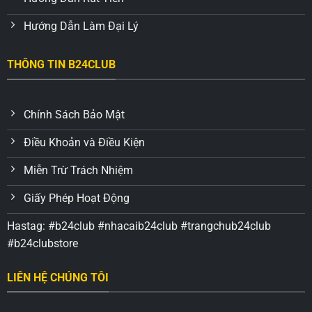
Hướng Dẫn Làm Đại Lý
THÔNG TIN B24CLUB
Chính Sách Bảo Mật
Điều Khoản và Điều Kiện
Miễn Trừ Trách Nhiệm
Giấy Phép Hoạt Động
Hastag: #b24club #nhacaib24club #trangchub24club
#b24clubstore
LIÊN HỆ CHÚNG TÔI