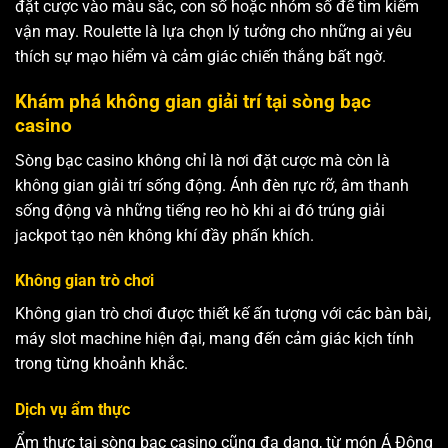
đặt cược vào màu sắc, con số hoặc nhóm số để tìm kiếm
vận may. Roulette là lựa chọn lý tưởng cho những ai yêu
thích sự mạo hiểm và cảm giác chiến thắng bất ngờ.
Khám phá không gian giải trí tại sòng bạc
casino
Sòng bạc casino không chỉ là nơi đặt cược mà còn là
không gian giải trí sống động. Ánh đèn rực rỡ, âm thanh
sống động và những tiếng reo hò khi ai đó trúng giải
jackpot tạo nên không khí đầy phấn khích.
Không gian trò chơ
i
Không gian trò chơi được thiết kế ấn tượng với các bàn bài,
máy slot machine hiện đại, mang đến cảm giác kịch tính
trong từng khoảnh khắc.
Dịch vụ ẩm thực
Ẩm thực tại sòng bạc casino cũng đa dạng, từ món Á Đông