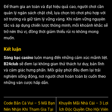
Để tham gia an toàn và đạt hiệu quả cao, người chơi cần
quản lý ngân sách chặt chẽ, lựa chọn trò chơi phù hợp với
sở trường và giữ tâm lý vững vàng. Khi nắm vững nguyên
tắc và áp dụng chiến lược thông minh, mỗi khoảnh khắc sẽ
trở nên thú vị, đồng thời giảm thiểu rủi ro không mong
muốn.
Kết luận
Sòng bạc casino
luôn mang đến những cảm xúc mãnh liệt.
B24club
sẽ đem lại không gian thử thách tư duy, bản lĩnh
và cảm giác hưng phấn. Mỗi giây phút đều đem lại trải
nghiệm sống động, nơi người chơi hoàn toàn bị cuốn theo
những ván cược hấp dẫn.
Code Bắn Cá Vui – 5 Mã Bạn
Khuyến Mãi Nhà Cái – 3 Lợi
Nên Nhận Khi Tham Gia Tại
Ích Độc Quyền Cho Hội Viên