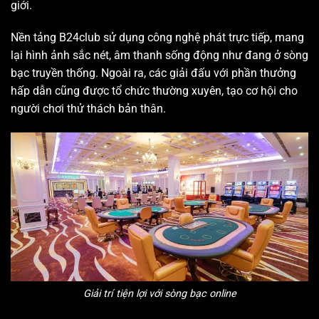
giới.
Nền tảng B24club sử dụng công nghệ phát trực tiếp, mang
lại hình ảnh sắc nét, âm thanh sống động như đang ở sòng
bạc truyền thống. Ngoài ra, các giải đấu với phần thưởng
hấp dẫn cũng được tổ chức thường xuyên, tạo cơ hội cho
người chơi thử thách bản thân.
Giải trí tiện lợi với sòng bạc online