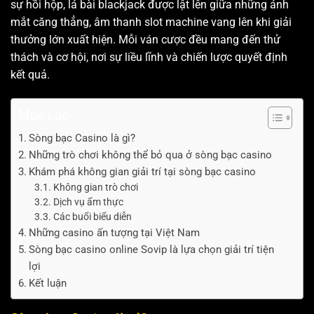
sự hồi hộp, lá bài blackjack được lật lên giữa những ánh
mắt căng thẳng, âm thanh slot machine vang lên khi giải
thưởng lớn xuất hiện. Mỗi ván cược đều mang đến thử
thách và cơ hội, nơi sự liều lĩnh và chiến lược quyết định
kết quả.
Mục Lục
Sòng bạc Casino là gì?
Những trò chơi không thể bỏ qua ở sòng bạc casino
Khám phá không gian giải trí tại sòng bạc casino
Không gian trò chơi
Dịch vụ ẩm thực
Các buổi biểu diễn
Những casino ấn tượng tại Việt Nam
Sòng bạc casino online Sovip là lựa chọn giải trí tiện
lợi
Kết luận