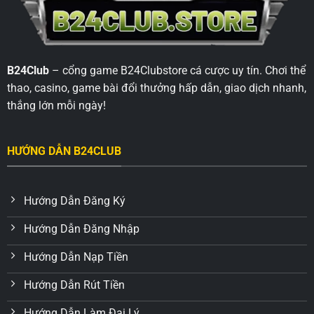
B24Club
– cổng game B24Clubstore cá cược uy tín. Chơi thể
thao, casino, game bài đổi thưởng hấp dẫn, giao dịch nhanh,
thắng lớn mỗi ngày!
HƯỚNG DẪN B24CLUB
Hướng Dẫn Đăng Ký
Hướng Dẫn Đăng Nhập
Hướng Dẫn Nạp Tiền
Hướng Dẫn Rút Tiền
Hướng Dẫn Làm Đại Lý