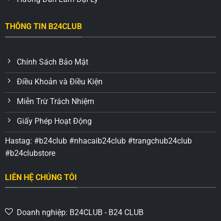
THÔNG TIN B24CLUB
Chính Sách Bảo Mật
Điều Khoản và Điều Kiện
Miễn Trừ Trách Nhiệm
Giấy Phép Hoạt Động
Hastag: #b24club #nhacaib24club #trangchub24club
#b24clubstore
LIÊN HỆ CHÚNG TÔI
Doanh nghiệp: B24CLUB - B24 CLUB