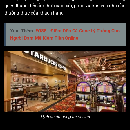
quen thuộc đến ẩm thực cao cấp, phục vụ trọn vẹn nhu cầu
thưởng thức của khách hàng.
Xem Thêm
FO88 - Điểm Đến Cá Cược Lý Tưởng Cho
Người Đam Mê Kiếm Tiền Online
Dịch vụ ăn uống tại casino